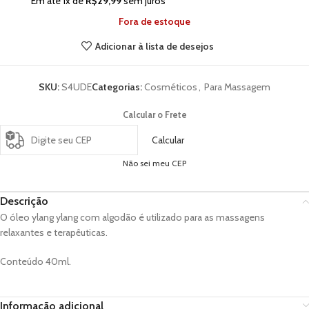
Em até
1
x de
R$
29,99
sem juros
Fora de estoque
Adicionar à lista de desejos
SKU:
S4UDE
Categorias:
Cosméticos
,
Para Massagem
Calcular o Frete
Calcular
Não sei meu CEP
Descrição
O óleo ylang ylang com algodão é utilizado para as massagens
relaxantes e terapêuticas.
Conteúdo 40ml.
Informação adicional