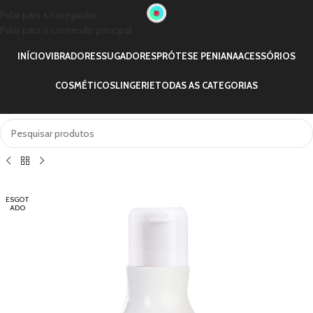
Pular para a navegação
Pular para o conteúdo principal
INÍCIO
VIBRADORES
SUGADORES
PRÓTESE PENIANA
ACESSÓRIOS
COSMÉTICOS
LINGERIE
TODAS AS CATEGORIAS
ESGOT
ADO