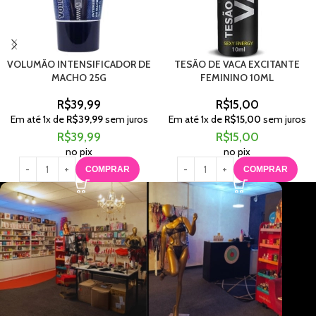
VOLUMÃO INTENSIFICADOR DE
TESÃO DE VACA EXCITANTE
MACHO 25G
FEMININO 10ML
R$
39,99
R$
15,00
Em até
1
x de
R$
39,99
sem juros
Em até
1
x de
R$
15,00
sem juros
R$
39,99
R$
15,00
no pix
no pix
COMPRAR
COMPRAR