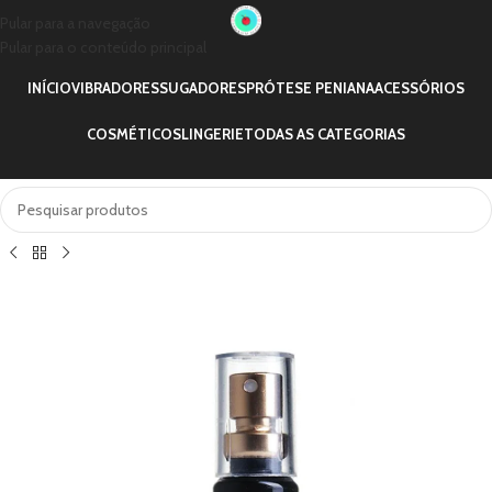
Pular para a navegação
Pular para o conteúdo principal
INÍCIO
VIBRADORES
SUGADORES
PRÓTESE PENIANA
ACESSÓRIOS
COSMÉTICOS
LINGERIE
TODAS AS CATEGORIAS