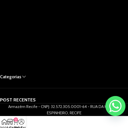
Categorias
POST RECENTES
Armazém Recife - CNPJ: 32.572.305.0001-64 - RUA DA HORA 61,
ESPINHEIRO, RECIFE
0
Início
Loja
Carrinho
Meu Perfil