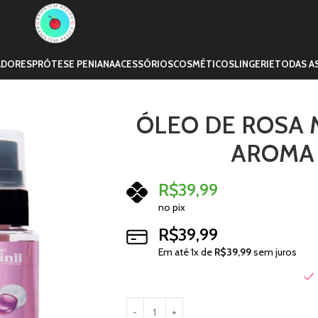
ADORES
PRÓTESE PENIANA
ACESSÓRIOS
COSMÉTICOS
LINGERIE
TODAS A
ÓLEO DE ROSA 
AROMA
R$
39,99
no pix
R$
39,99
Em até
1
x de
R$
39,99
sem juros