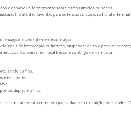
 mãos e espalhe uniformemente sobre os fios úmidos ou secos.
aras hidratantes favoritas para potencializar sua ação hidratante e nutri
to, enxaguar abundantemente com água.
o de sinais de intoxicação ou irritação, suspender o uso e procurar orient
ésticos. Conservar em local fresco e ao abrigo da luz e calor.
italizando os fios.
s e resistentes.
dável.
ontas duplas e o frizz.
m busca um tratamento completo para hidratação e nutrição dos cabelos. C