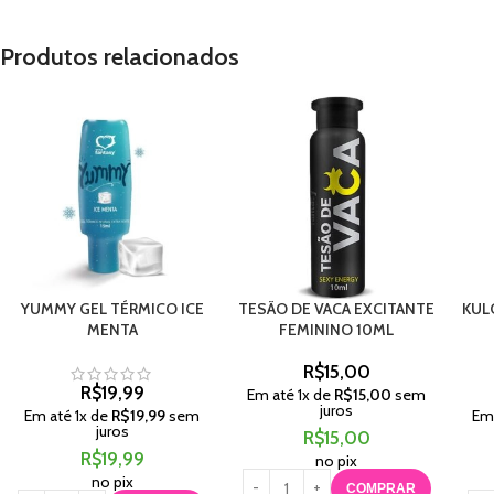
Produtos relacionados
YUMMY GEL TÉRMICO ICE
TESÃO DE VACA EXCITANTE
KUL
MENTA
FEMININO 10ML
R$
15,00
R$
19,99
Em até
1
x de
R$
15,00
sem
juros
Em até
1
x de
R$
19,99
sem
Em
juros
R$
15,00
R$
19,99
no pix
no pix
COMPRAR