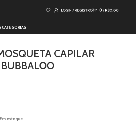
0
LOGIN / REGISTRO
/
R$
0,00
S CATEGORIAS
MOSQUETA CAPILAR
 BUBBALOO
Em estoque