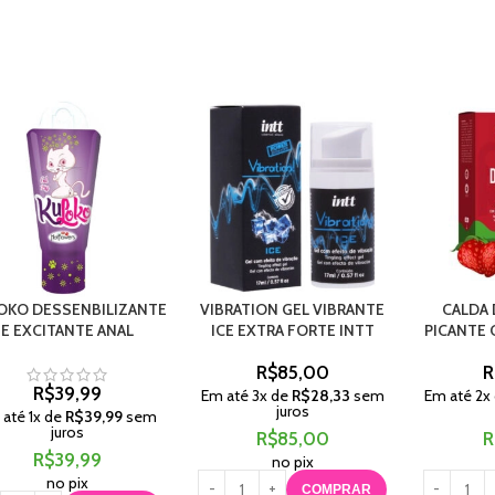
OKO DESSENBILIZANTE
VIBRATION GEL VIBRANTE
CALDA
E EXCITANTE ANAL
ICE EXTRA FORTE INTT
PICANTE 
R$
85,00
R
R$
39,99
Em até
3
x de
R$
28,33
sem
Em até
2
x
juros
 até
1
x de
R$
39,99
sem
juros
R$
85,00
R
R$
39,99
no pix
no pix
COMPRAR