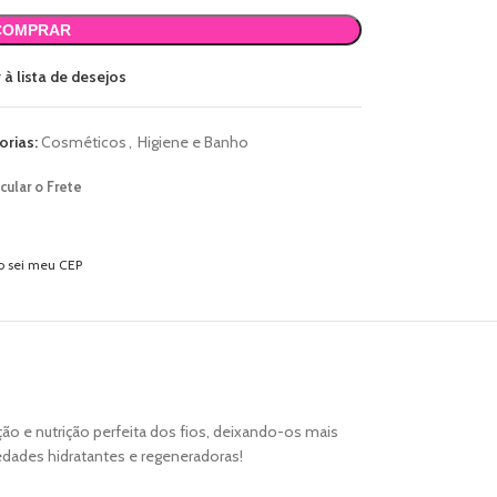
COMPRAR
 à lista de desejos
orias:
Cosméticos
,
Higiene e Banho
cular o Frete
o sei meu CEP
ção e nutrição perfeita dos fios, deixando-os mais
iedades hidratantes e regeneradoras!