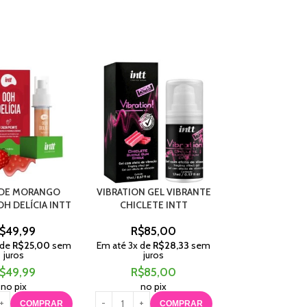
 DE MORANGO
VIBRATION GEL VIBRANTE
CALDA DE PUDI
OH DELÍCIA INTT
CHICLETE INTT
OH DELICIA
$
49,99
R$
85,00
R$
49,
 de
R$
25,00
sem
Em até
3
x de
R$
28,33
sem
juros
juros
Em até
2
x de
R$
juros
$
49,99
R$
85,00
R$
49,
no pix
no pix
no pix
COMPRAR
COMPRAR