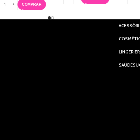
COMPRAR
ACESSÓR
COSMÉTI
LINGERIE
P
SAÚDE
SU