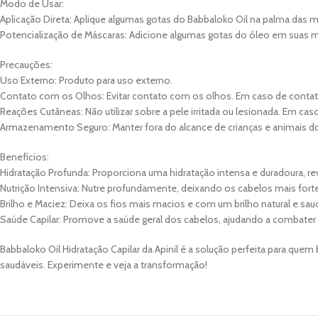
Modo de Usar:
Aplicação Direta: Aplique algumas gotas do Babbaloko Oil na palma das
Potencialização de Máscaras: Adicione algumas gotas do óleo em suas másc
Precauções:
Uso Externo: Produto para uso externo.
Contato com os Olhos: Evitar contato com os olhos. Em caso de conta
Reações Cutâneas: Não utilizar sobre a pele irritada ou lesionada. Em cas
Armazenamento Seguro: Manter fora do alcance de crianças e animais dom
Benefícios:
Hidratação Profunda: Proporciona uma hidratação intensa e duradoura, rev
Nutrição Intensiva: Nutre profundamente, deixando os cabelos mais forte
Brilho e Maciez: Deixa os fios mais macios e com um brilho natural e sau
Saúde Capilar: Promove a saúde geral dos cabelos, ajudando a combater p
Babbaloko Oil Hidratação Capilar da Apinil é a solução perfeita para que
saudáveis. Experimente e veja a transformação!