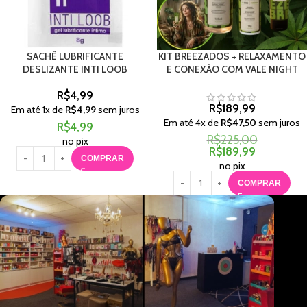
SACHÊ LUBRIFICANTE
KIT BREEZADOS + RELAXAMENTO
DESLIZANTE INTI LOOB
E CONEXÃO COM VALE NIGHT
R$
4,99
R$
189,99
Em até
1
x de
R$
4,99
sem juros
Em até
4
x de
R$
47,50
sem juros
R$
4,99
R$
225,00
no pix
R$
189,99
COMPRAR
no pix
COMPRAR