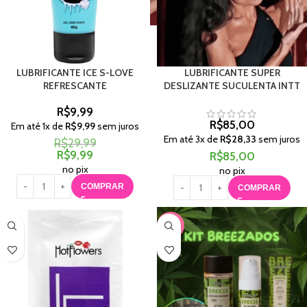
LUBRIFICANTE ICE S-LOVE
LUBRIFICANTE SUPER
REFRESCANTE
DESLIZANTE SUCULENTA INTT
R$
9,99
R$
85,00
Em até
1
x de
R$
9,99
sem juros
Em até
3
x de
R$
28,33
sem juros
R$
29,99
R$
9,99
R$
85,00
no pix
no pix
COMPRAR
COMPRAR
-16%