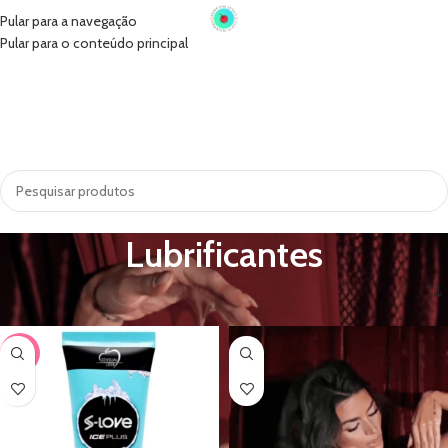
Pular para a navegação
Pular para o conteúdo principal
INÍCIO
VIBRADORES
SUGADORES
PRÓTESE PENIANA
ACESSÓRIOS
COSMÉTICOS
LINGERIE
TODAS AS CATEGORIAS
Lubrificantes
-67%