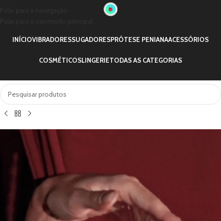
Pular para a navegação
Pular para o conteúdo principal
INÍCIO
VIBRADORES
SUGADORES
PRÓTESE PENIANA
ACESSÓRIOS
COSMÉTICOS
LINGERIE
TODAS AS CATEGORIAS