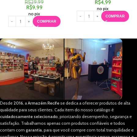
R$
29,99
R$
4,99
R$
9,99
no pix
no pix
COMPRAR
COMPRAR
Desde
2016
, a
Armazém Recife
se dedica a oferecer produtos de alta
qualidade para seus clientes. Cada item do nosso catálogo é
cuidadosamente selecionado
, priorizando desempenho, segurança e
satisfação. Trabalhamos apenas com produtos confiáveis e todos
contam com
garantia
, para que você compre com total tranquilidade e
confiança. Nossa missão é garantir uma experiência segura, prazerosa e