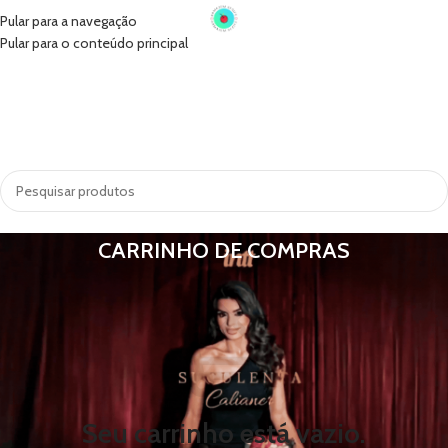
Pular para a navegação
Pular para o conteúdo principal
INÍCIO
VIBRADORES
SUGADORES
PRÓTESE PENIANA
ACESSÓRIOS
COSMÉTICOS
LINGERIE
TODAS AS CATEGORIAS
CARRINHO DE COMPRAS
Seu carrinho está vazio.