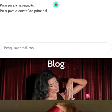
Pular para a navegação
Pular para o conteúdo principal
INÍCIO
VIBRADORES
SUGADORES
PRÓTESE PENIANA
ACESSÓRIOS
COSMÉTICOS
LINGERIE
TODAS AS CATEGORIAS
Blog
MAIS POSTS
Vendas Eróticas: Como Usar para
Criar Expectativa e Sensualidade
1
rebecca
Ativado 2 de outubro de 2024