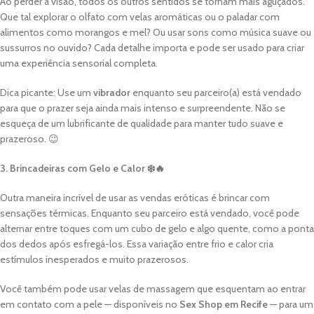
Ao perder a visão, todos os outros sentidos se tornam mais aguçados.
Que tal explorar o olfato com velas aromáticas ou o paladar com
alimentos como morangos e mel? Ou usar sons como música suave ou
sussurros no ouvido? Cada detalhe importa e pode ser usado para criar
uma experiência sensorial completa.
Dica picante: Use um
vibrador
enquanto seu parceiro(a) está vendado
para que o prazer seja ainda mais intenso e surpreendente. Não se
esqueça de um lubrificante de qualidade para manter tudo suave e
prazeroso. 😉
3. Brincadeiras com Gelo e Calor ❄️🔥
Outra maneira incrível de usar as vendas eróticas é brincar com
sensações térmicas. Enquanto seu parceiro está vendado, você pode
alternar entre toques com um cubo de gelo e algo quente, como a ponta
dos dedos após esfregá-los. Essa variação entre frio e calor cria
estímulos inesperados e muito prazerosos.
Você também pode usar velas de massagem que esquentam ao entrar
em contato com a pele — disponíveis no
Sex Shop em Recife
— para um