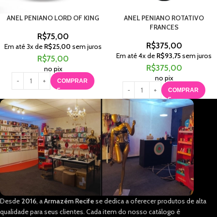
ANEL PENIANO LORD OF KING
ANEL PENIANO ROTATIVO
FRANCES
R$
75,00
R$
375,00
Em até
3
x de
R$
25,00
sem juros
Em até
4
x de
R$
93,75
sem juros
R$
75,00
R$
375,00
no pix
no pix
COMPRAR
COMPRAR
Desde
2016
, a
Armazém Recife
se dedica a oferecer produtos de alta
qualidade para seus clientes. Cada item do nosso catálogo é