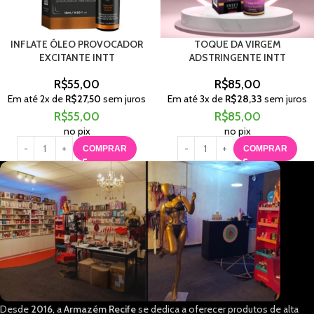
INFLATE ÓLEO PROVOCADOR
TOQUE DA VIRGEM
EXCITANTE INTT
ADSTRINGENTE INTT
R$
55,00
R$
85,00
Em até
2
x de
R$
27,50
sem juros
Em até
3
x de
R$
28,33
sem juros
R$
55,00
R$
85,00
no pix
no pix
COMPRAR
COMPRAR
Desde
2016
, a
Armazém Recife
se dedica a oferecer produtos de alta