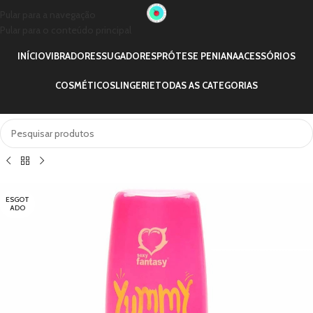
Pular para a navegação
Pular para o conteúdo principal
INÍCIO
VIBRADORES
SUGADORES
PRÓTESE PENIANA
ACESSÓRIOS
COSMÉTICOS
LINGERIE
TODAS AS CATEGORIAS
ESGOT
ADO