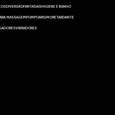
COS
DIVERSÃO
FANTASIAS
HIGIENE E BANHO
ARA MASSAGEM
POMPOARISMO
RETARDANTE
GADORES
VIBRADORES