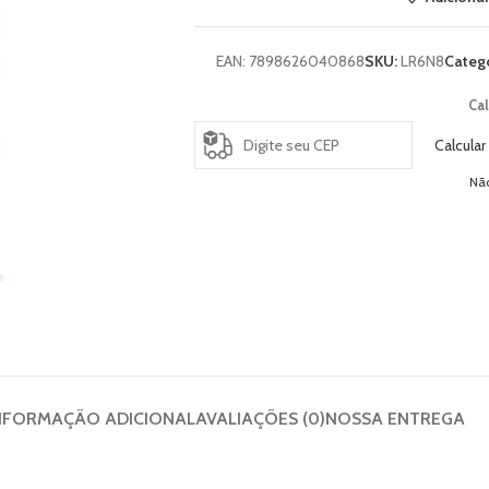
EAN:
7898626040868
SKU:
LR6N8
Catego
Cal
Calcular
Nã
NFORMAÇÃO ADICIONAL
AVALIAÇÕES (0)
NOSSA ENTREGA