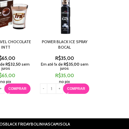
JÁVEL CHOCOLATE
POWER BLACK ICE SPRAY
VIBRATION GEL 
INTT
BOCAL
VIBRANTE SABOR
$
65,00
R$
35,00
R$
85,
 de
R$
32,50
sem
Em até
1
x de
R$
35,00
sem
Em até
3
x de
R$
juros
juros
juros
$
65,00
R$
35,00
R$
85,
no pix
no pix
no pix
COMPRAR
COMPRAR
C
IOS
BLACK FRIDAY
BOLINHAS
CAMISOLA