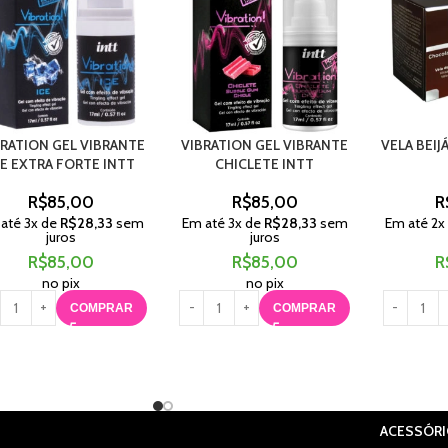
BRATION GEL VIBRANTE
VIBRATION GEL VIBRANTE
VELA BEI
CE EXTRA FORTE INTT
CHICLETE INTT
R$
85,00
R$
85,00
R
 até
3
x de
R$
28,33
sem
Em até
3
x de
R$
28,33
sem
Em até
2
x
juros
juros
R$
85,00
R$
85,00
R
no pix
no pix
COMPRAR
COMPRAR
ACESSÓR