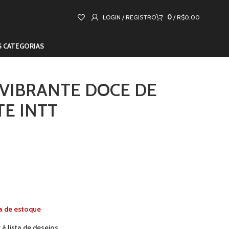
0
LOGIN / REGISTRO
/
R$
0,00
S CATEGORIAS
 VIBRANTE DOCE DE
TE INTT
a de estoque
 à lista de desejos