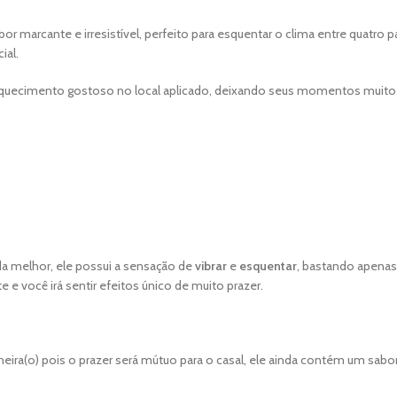
r marcante e irresistível, perfeito para esquentar o clima entre quatro p
ial.
um aquecimento gostoso no local aplicado, deixando seus momentos muito
nda melhor, ele possui a sensação de
vibrar
e
esquentar
, bastando apenas
e você irá sentir efeitos único de muito prazer.
ira(o) pois o prazer será mútuo para o casal, ele ainda contém um sabor