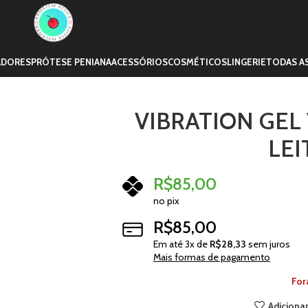
ADORES
PRÓTESE PENIANA
ACESSÓRIOS
COSMÉTICOS
LINGERIE
TODAS A
VIBRATION GEL
LEI
R$
85,00
no pix
R$
85,00
Em até
3
x de
R$
28,33
sem juros
Mais formas de pagamento
For
Adicionar