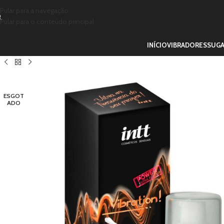
Pular para a navegação
Pular para o conteúdo principal
INÍCIO
VIBRADORES
SUG
ESGOT
ADO