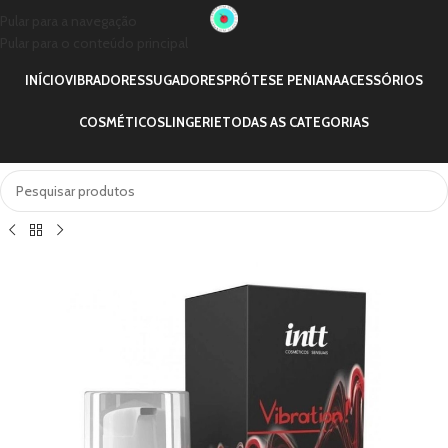
Pular para a navegação
Pular para o conteúdo principal
INÍCIO
VIBRADORES
SUGADORES
PRÓTESE PENIANA
ACESSÓRIOS
COSMÉTICOS
LINGERIE
TODAS AS CATEGORIAS