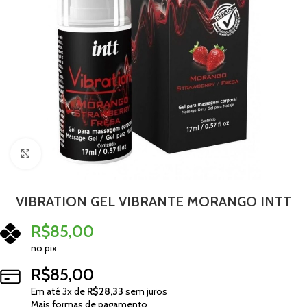
Clique para ampliar
VIBRATION GEL VIBRANTE MORANGO INTT
R$
85,00
no pix
R$
85,00
Em até
3
x de
R$
28,33
sem juros
Mais formas de pagamento