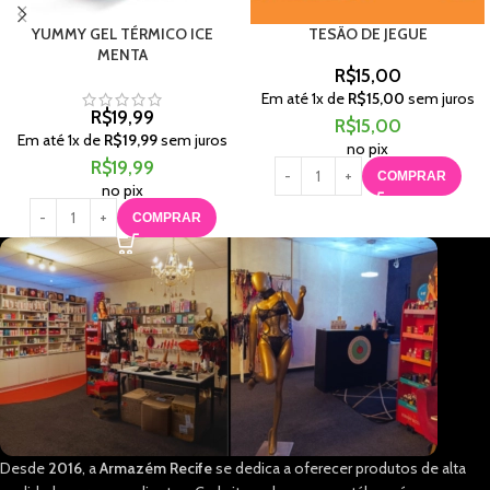
YUMMY GEL TÉRMICO ICE
TESÃO DE JEGUE
MENTA
R$
15,00
Em até
1
x de
R$
15,00
sem juros
R$
19,99
R$
15,00
Em até
1
x de
R$
19,99
sem juros
no pix
R$
19,99
COMPRAR
no pix
COMPRAR
Desde
2016
, a
Armazém Recife
se dedica a oferecer produtos de alta