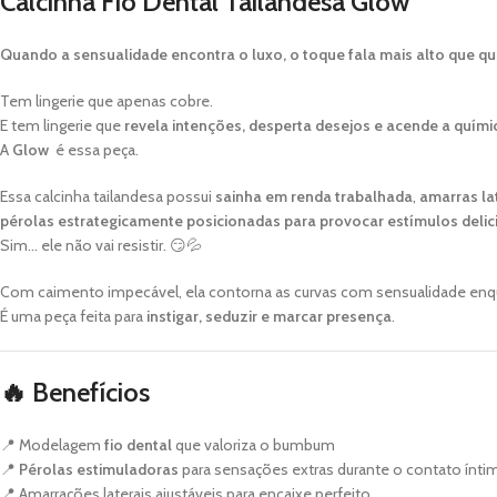
Calcinha Fio Dental Tailandesa Glow
Quando a sensualidade encontra o luxo, o toque fala mais alto que qu
Tem lingerie que apenas cobre.
E tem lingerie que
revela intenções, desperta desejos e acende a quími
A
Glow
é essa peça.
Essa calcinha tailandesa possui
sainha em renda trabalhada
,
amarras lat
pérolas estrategicamente posicionadas para provocar estímulos deli
Sim… ele não vai resistir. 😏💦
Com caimento impecável, ela contorna as curvas com sensualidade enquan
É uma peça feita para
instigar, seduzir e marcar presença
.
🔥 Benefícios
📍 Modelagem
fio dental
que valoriza o bumbum
📍
Pérolas estimuladoras
para sensações extras durante o contato ínti
📍 Amarrações laterais ajustáveis para encaixe perfeito