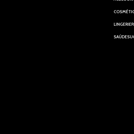
COSMÉTI
LINGERIE
P
SAÚDE
SU