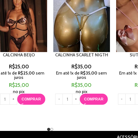
CALCINHA BEIJO
CALCINHA SCARLET NIGTH
SUT
R$
25,00
R$
35,00
R
 até
1
x de
R$
25,00
sem
Em até
1
x de
R$
35,00
sem
Em até
1
x
juros
juros
R$
25,00
R$
35,00
R
no pix
no pix
COMPRAR
COMPRAR
ACESSÓR