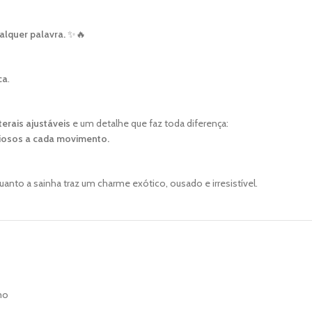
alquer palavra.
✨🔥
ca
.
erais ajustáveis
e um detalhe que faz toda diferença:
ciosos a cada movimento.
to a sainha traz um charme exótico, ousado e irresistível.
mo