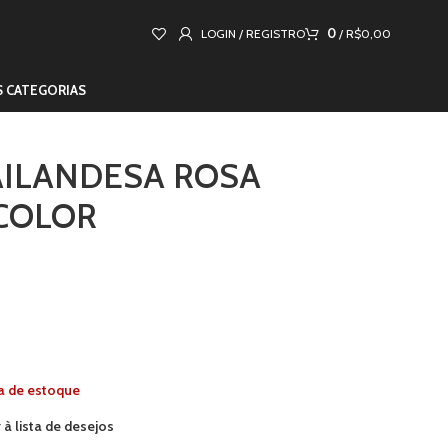
0
LOGIN / REGISTRO
/
R$
0,00
S CATEGORIAS
AILANDESA ROSA
COLOR
a de estoque
 à lista de desejos