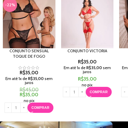
-22%
CONJUNTO SENSUAL
CONJUNTO VICTORIA
TOQUE DE FOGO
R$
35,00
Em até
1
x de
R$
35,00
sem
Em
juros
R$
35,00
Em até
1
x de
R$
35,00
sem
R$
35,00
juros
no pix
R$
45,00
COMPRAR
R$
35,00
no pix
COMPRAR