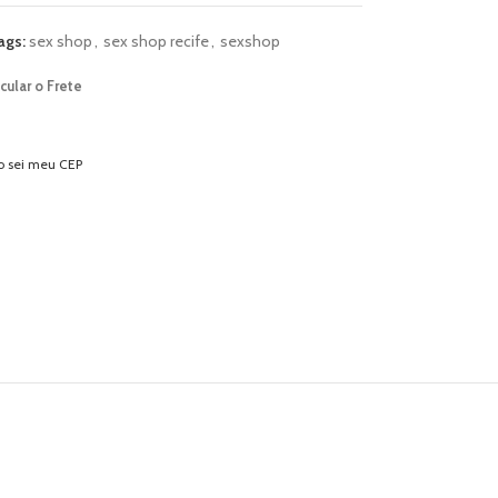
ags:
sex shop
,
sex shop recife
,
sexshop
cular o Frete
o sei meu CEP