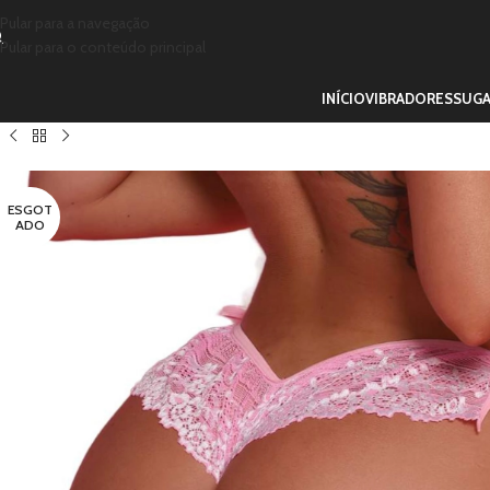
Pular para a navegação
Pular para o conteúdo principal
INÍCIO
VIBRADORES
SUG
ESGOT
ADO