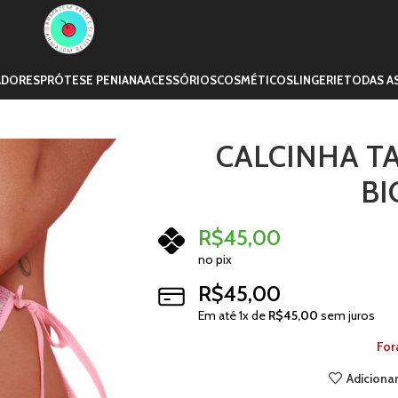
ADORES
PRÓTESE PENIANA
ACESSÓRIOS
COSMÉTICOS
LINGERIE
TODAS A
CALCINHA T
BI
R$
45,00
no pix
R$
45,00
Em até
1
x de
R$
45,00
sem juros
For
Adicionar