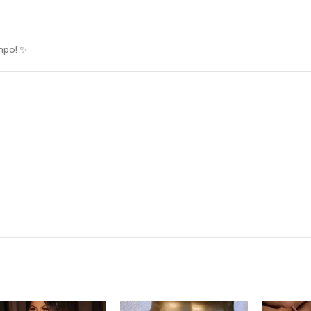
mpo! ✨