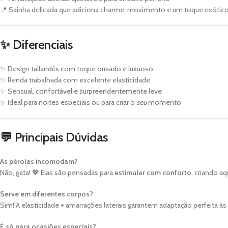
📍 Sainha delicada que adiciona charme, movimento e um toque exótic
✨ Diferenciais
✨ Design tailandês com toque ousado e luxuoso
✨ Renda trabalhada com excelente elasticidade
✨ Sensual, confortável e surpreendentemente leve
✨ Ideal para noites especiais ou para criar o
seu
momento
💬 Principais Dúvidas
As pérolas incomodam?
Não, gata! 💖 Elas são pensadas para
estimular com conforto
, criando a
Serve em diferentes corpos?
Sim! A elasticidade + amarrações laterais garantem adaptação perfeita às 
É só para ocasiões especiais?