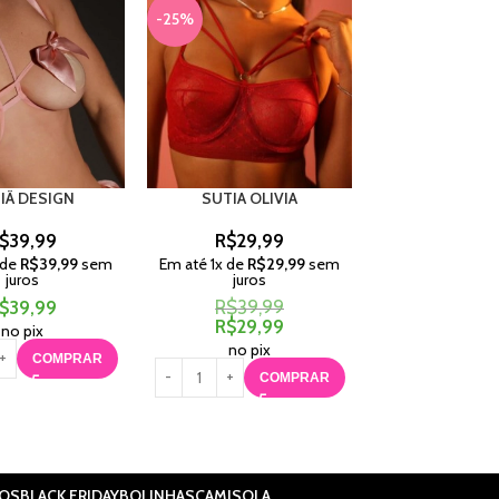
-25%
IÃ DESIGN
SUTIA OLIVIA
CONJUNTO
$
39,99
R$
29,99
R$
120,
 de
R$
39,99
sem
Em até
1
x de
R$
29,99
sem
Em até
4
x de
R$
juros
juros
juros
$
39,99
R$
39,99
R$
120,
R$
29,99
no pix
no pix
no pix
COMPRAR
C
COMPRAR
IOS
BLACK FRIDAY
BOLINHAS
CAMISOLA