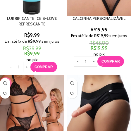
LUBRIFICANTE ICE S-LOVE
CALCINHA PERSONALIZÁVEL
REFRESCANTE
R$
19,99
R$
9,99
Em até
1
x de
R$
19,99
sem juros
Em até
1
x de
R$
9,99
sem juros
R$
45,00
R$
19,99
R$
29,99
R$
9,99
no pix
no pix
COMPRAR
COMPRAR
-22%