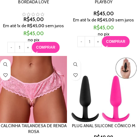
BORDADA LOVE
PLAYBOY
R$
45,00
R$
45,00
Em até
1
x de
R$
45,00
sem juros
Em até
1
x de
R$
45,00
sem juros
R$
45,00
R$
45,00
no pix
no pix
COMPRAR
COMPRAR
CALCINHA TAILANDESA DE RENDA
PLUG ANAL SILICONE CÔNICO M
ROSA