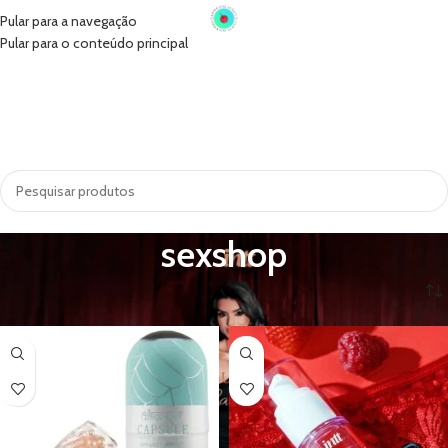
Pular para a navegação
Pular para o conteúdo principal
INÍCIO
VIBRADORES
SUGADORES
PRÓTESE PENIANA
ACESSÓRIOS
COSMÉTICOS
LINGERIE
TODAS AS CATEGORIAS
sexshop