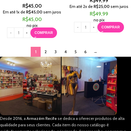
R$
49,99
R$
45,00
Em até
2
x de
R$
25,00
sem juros
Em até
1
x de
R$
45,00
sem juros
R$
49,99
R$
45,00
no pix
no pix
COMPRAR
COMPRAR
1
2
3
4
5
6
→
Desde
2016
, a
Armazém Recife
se dedica a oferecer produtos de alta
qualidade para seus clientes. Cada item do nosso catálogo é