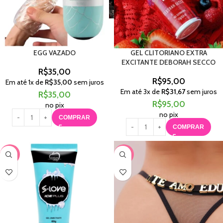
EGG VAZADO
GEL CLITORIANO EXTRA
EXCITANTE DEBORAH SECCO
R$
35,00
R$
95,00
Em até
1
x de
R$
35,00
sem juros
Em até
3
x de
R$
31,67
sem juros
R$
35,00
R$
95,00
no pix
no pix
COMPRAR
COMPRAR
-67%
-56%