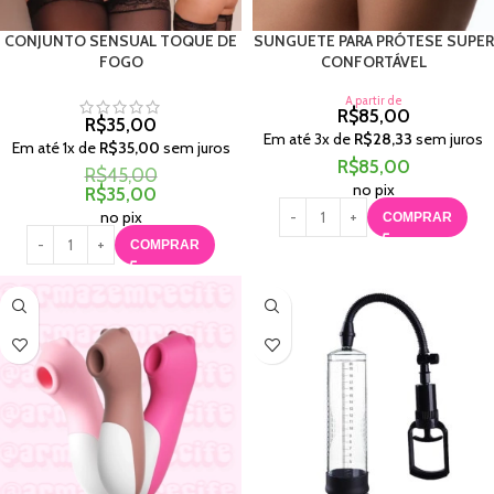
CONJUNTO SENSUAL TOQUE DE
SUNGUETE PARA PRÓTESE SUPER
FOGO
CONFORTÁVEL
A partir de
R$
85,00
R$
35,00
Em até
3
x de
R$
28,33
sem juros
Em até
1
x de
R$
35,00
sem juros
R$
85,00
R$
45,00
no pix
R$
35,00
no pix
COMPRAR
COMPRAR