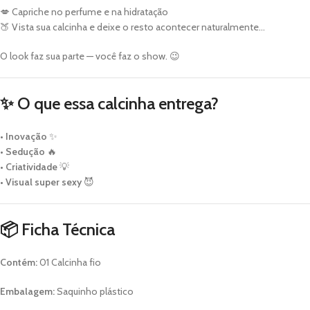
💋 Capriche no perfume e na hidratação
🍑 Vista sua calcinha e deixe o resto acontecer naturalmente…
O look faz sua parte — você faz o show. 😉
✨ O que essa calcinha entrega?
•
Inovação
✨
•
Sedução
🔥
•
Criatividade
💡
•
Visual super sexy
😈
📦 Ficha Técnica
Contém:
01 Calcinha fio
Embalagem:
Saquinho plástico