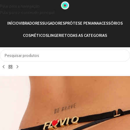
Pular para a navegação
Pular para o conteúdo principal
INÍCIO
VIBRADORES
SUGADORES
PRÓTESE PENIANA
ACESSÓRIOS
COSMÉTICOS
LINGERIE
TODAS AS CATEGORIAS