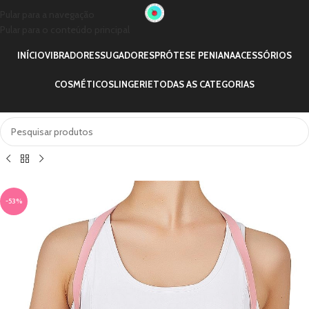
Pular para a navegação
Pular para o conteúdo principal
INÍCIO
VIBRADORES
SUGADORES
PRÓTESE PENIANA
ACESSÓRIOS
COSMÉTICOS
LINGERIE
TODAS AS CATEGORIAS
-53%