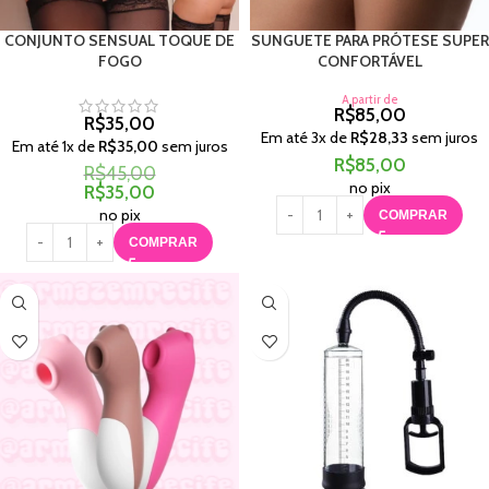
CONJUNTO SENSUAL TOQUE DE
SUNGUETE PARA PRÓTESE SUPER
FOGO
CONFORTÁVEL
A partir de
R$
85,00
R$
35,00
Em até
3
x de
R$
28,33
sem juros
Em até
1
x de
R$
35,00
sem juros
R$
85,00
R$
45,00
no pix
R$
35,00
no pix
COMPRAR
COMPRAR