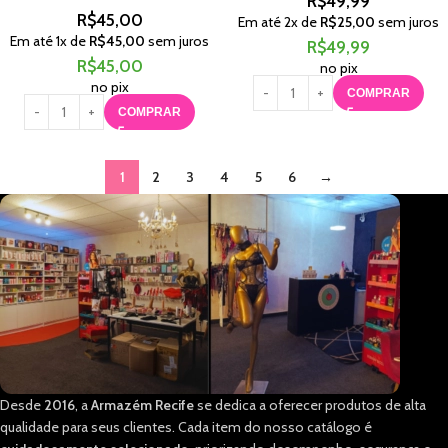
R$
49,99
R$
45,00
Em até
2
x de
R$
25,00
sem juros
Em até
1
x de
R$
45,00
sem juros
R$
49,99
R$
45,00
no pix
no pix
COMPRAR
COMPRAR
1
2
3
4
5
6
→
Desde
2016
, a
Armazém Recife
se dedica a oferecer produtos de alta
qualidade para seus clientes. Cada item do nosso catálogo é