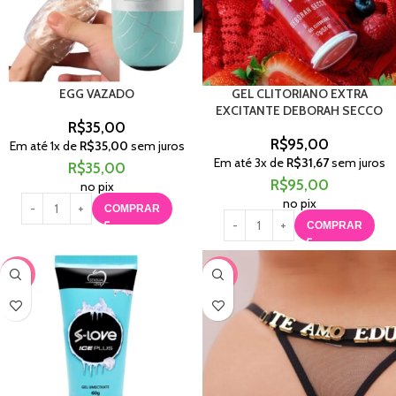
EGG VAZADO
GEL CLITORIANO EXTRA
EXCITANTE DEBORAH SECCO
R$
35,00
R$
95,00
Em até
1
x de
R$
35,00
sem juros
Em até
3
x de
R$
31,67
sem juros
R$
35,00
R$
95,00
no pix
no pix
COMPRAR
COMPRAR
-67%
-56%