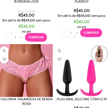
BORDADA LOVE
PLAYBOY
R$
45,00
R$
45,00
Em até
1
x de
R$
45,00
sem juros
Em até
1
x de
R$
45,00
sem juros
R$
45,00
R$
45,00
no pix
no pix
COMPRAR
COMPRAR
CALCINHA TAILANDESA DE RENDA
PLUG ANAL SILICONE CÔNICO M
ROSA