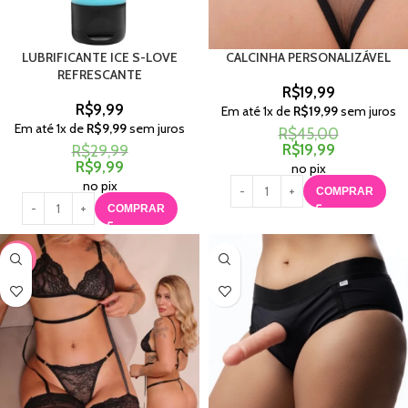
LUBRIFICANTE ICE S-LOVE
CALCINHA PERSONALIZÁVEL
REFRESCANTE
R$
19,99
R$
9,99
Em até
1
x de
R$
19,99
sem juros
Em até
1
x de
R$
9,99
sem juros
R$
45,00
R$
19,99
R$
29,99
R$
9,99
no pix
no pix
COMPRAR
COMPRAR
-22%