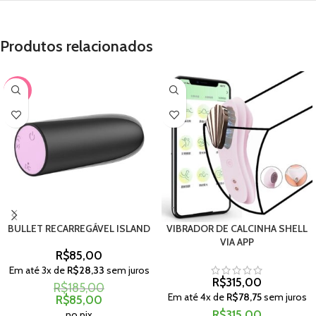
Produtos relacionados
-54%
BULLET RECARREGÁVEL ISLAND
VIBRADOR DE CALCINHA SHELL
VIA APP
R$
85,00
Em até
3
x de
R$
28,33
sem juros
R$
315,00
R$
185,00
Em até
4
x de
R$
78,75
sem juros
R$
85,00
R$
315,00
no pix