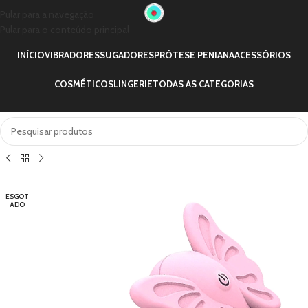
Pular para a navegação
Pular para o conteúdo principal
INÍCIO
VIBRADORES
SUGADORES
PRÓTESE PENIANA
ACESSÓRIOS
COSMÉTICOS
LINGERIE
TODAS AS CATEGORIAS
ESGOT
ADO