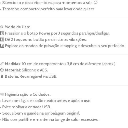
• Silencioso e discreto — ideal para momentos a sós 😉
• Tamanho compacto: perfeito para levar onde quiser
⚙️
Modo de Uso:
1️⃣ Pressione o botão
Power
por 3 segundos para ligar/desligar.
2️⃣ Dê
2 toques
no botão para iniciar as vibrações.
3️⃣ Explore os modos de pulsação e tapping e descubra o seu preferido.
📏
Medidas:
10 cm de comprimento × 3,8 cm de diâmetro (aprox.)
💞
Material:
Silicone e ABS.
🔋
Bateria:
Recarregável via USB.
🧼
Higienização e Cuidados:
• Lave com água e sabão neutro antes e após o uso.
• Evite molhar a entrada USB.
• Seque bem e guarde na embalagem original.
• Não compartilhe e mantenha longe de calor excessivo.