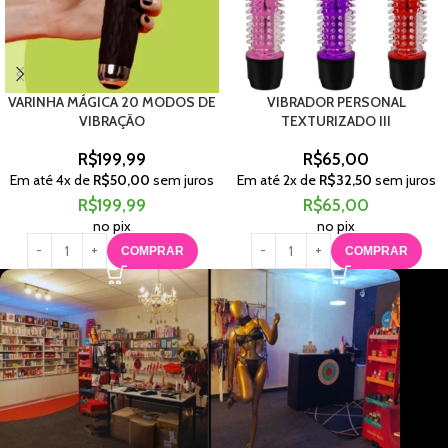
VARINHA MÁGICA 20 MODOS DE
VIBRADOR PERSONAL
VIBRAÇÃO
TEXTURIZADO III
R$
199,99
R$
65,00
Em até
4
x de
R$
50,00
sem juros
Em até
2
x de
R$
32,50
sem juros
R$
199,99
R$
65,00
no pix
no pix
COMPRAR
COMPRAR