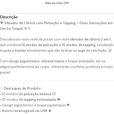
Não sei meu CEP
Descrição
💗
Vibrador de Clitóris com Pulsação e Tapping — Duas Sensações em
Um Só Toque!
🌸💦
Descubra um novo nível de prazer com este
vibrador de clitóris 2 em 1
,
que combina
10 modos de pulsação
e
10 modos de tapping
, simulando
toques e batidas envolventes que vão te levar ao auge da satisfação. 😍
Com design
ergonômico
,
silicone macio
e toque aveludado, ele se
adapta perfeitamente ao corpo, oferecendo conforto, potência e muito
prazer!
✨
Destaques do Produto:
• 10 modos de
pulsação intensa
💥
• 10 modos de
tapping estimulante
👅
• Design ergonômico e toque supermacio 💗
• Bateria
recarregável via USB
🔋