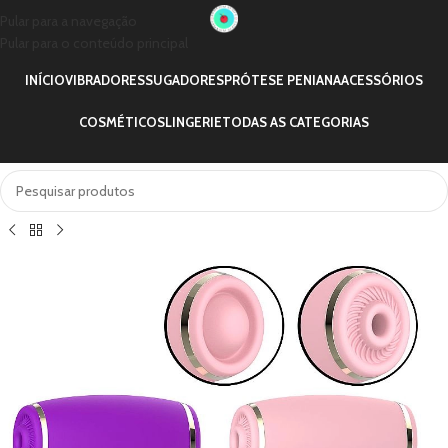
Pular para a navegação
Pular para o conteúdo principal
INÍCIO
VIBRADORES
SUGADORES
PRÓTESE PENIANA
ACESSÓRIOS
COSMÉTICOS
LINGERIE
TODAS AS CATEGORIAS