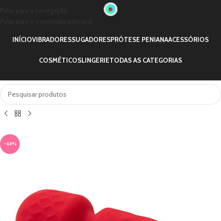
Pular para a navegação
Pular para o conteúdo principal
INÍCIO
VIBRADORES
SUGADORES
PRÓTESE PENIANA
ACESSÓRIOS
COSMÉTICOS
LINGERIE
TODAS AS CATEGORIAS
-44%