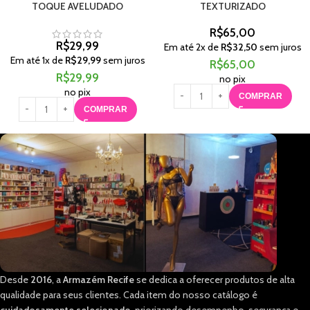
TOQUE AVELUDADO
TEXTURIZADO
R$
65,00
R$
29,99
Em até
2
x de
R$
32,50
sem juros
Em até
1
x de
R$
29,99
sem juros
R$
65,00
R$
29,99
no pix
no pix
COMPRAR
COMPRAR
Desde
2016
, a
Armazém Recife
se dedica a oferecer produtos de alta
qualidade para seus clientes. Cada item do nosso catálogo é
cuidadosamente selecionado
, priorizando desempenho, segurança e