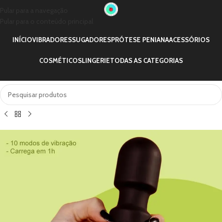
Pular para a navegação
Pular para o conteúdo principal
INÍCIO
VIBRADORES
SUGADORES
PRÓTESE PENIANA
ACESSÓRIOS
COSMÉTICOS
LINGERIE
TODAS AS CATEGORIAS