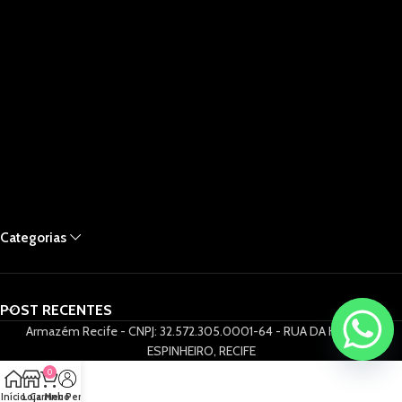
Categorias
POST RECENTES
Armazém Recife - CNPJ: 32.572.305.0001-64 - RUA DA HORA 61,
ESPINHEIRO, RECIFE
0
Início
Loja
Carrinho
Meu Perfil