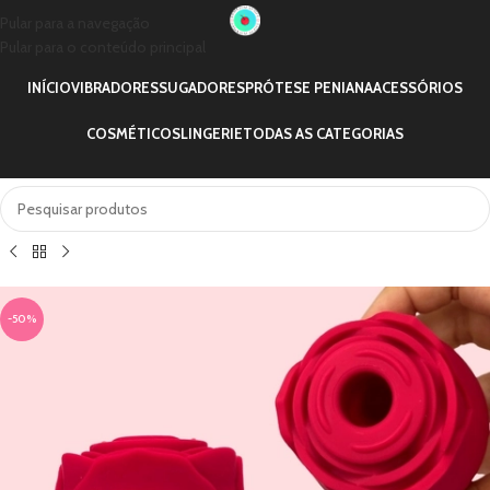
Pular para a navegação
Pular para o conteúdo principal
INÍCIO
VIBRADORES
SUGADORES
PRÓTESE PENIANA
ACESSÓRIOS
COSMÉTICOS
LINGERIE
TODAS AS CATEGORIAS
-50%