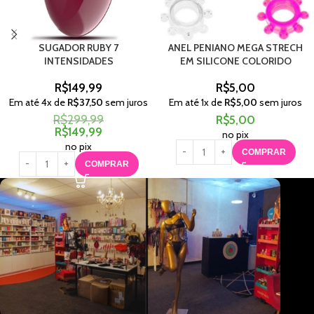
SUGADOR RUBY 7
ANEL PENIANO MEGA STRECH
INTENSIDADES
EM SILICONE COLORIDO
R$
149,99
R$
5,00
Em até
4
x de
R$
37,50
sem juros
Em até
1
x de
R$
5,00
sem juros
R$
299,99
R$
5,00
R$
149,99
no pix
no pix
COMPRAR
COMPRAR