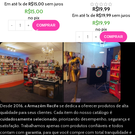
Em até
1
x de
R$
15,00
sem juros
R$
19,99
R$
15,00
Em até
1
x de
R$
19,99
sem juros
no pix
R$
19,99
COMPRAR
no pix
COMPRAR
Desde
2016
, a
Armazém Recife
se dedica a oferecer produtos de alta
qualidade para seus clientes. Cada item do nosso catálogo é
cuidadosamente selecionado
, priorizando desempenho, segurança e
satisfação. Trabalhamos apenas com produtos confiáveis e todos
contam com
garantia
, para que você compre com total tranquilidade e