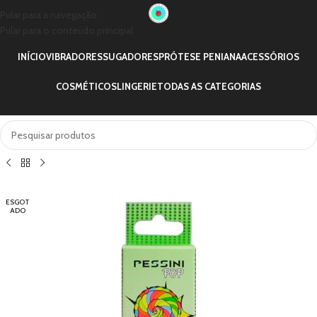
Pular para a navegação
Pular para o conteúdo principal
INÍCIO
VIBRADORES
SUGADORES
PRÓTESE PENIANA
ACESSÓRIOS
COSMÉTICOS
LINGERIE
TODAS AS CATEGORIAS
ESGOT
ADO