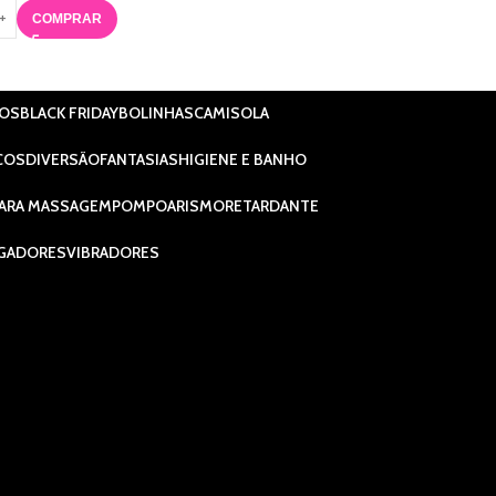
COMPRAR
IOS
BLACK FRIDAY
BOLINHAS
CAMISOLA
COS
DIVERSÃO
FANTASIAS
HIGIENE E BANHO
ARA MASSAGEM
POMPOARISMO
RETARDANTE
GADORES
VIBRADORES