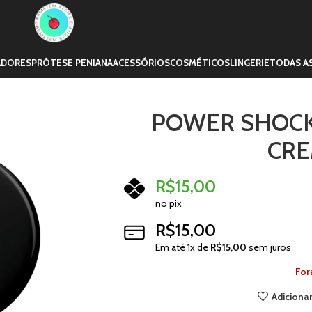
ADORES
PRÓTESE PENIANA
ACESSÓRIOS
COSMÉTICOS
LINGERIE
TODAS A
POWER SHOCK
CRE
R$
15,00
no pix
R$
15,00
Em até
1
x de
R$
15,00
sem juros
For
Adicionar