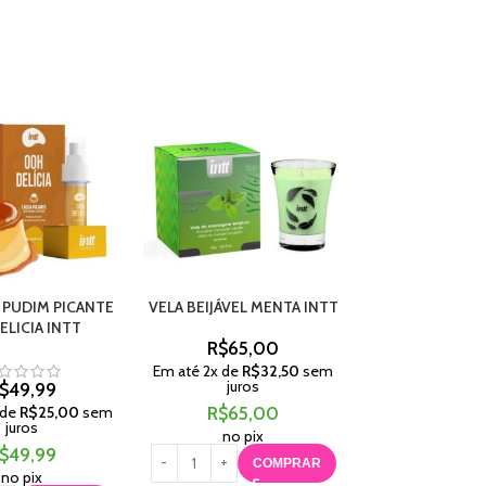
 PUDIM PICANTE
VELA BEIJÁVEL MENTA INTT
VIBRATION GEL
ELICIA INTT
MENTA I
R$
65,00
R$
85,
Em até
2
x de
R$
32,50
sem
juros
$
49,99
Em até
3
x de
R$
juros
 de
R$
25,00
sem
R$
65,00
juros
R$
85,
no pix
$
49,99
no pix
COMPRAR
no pix
C