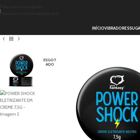
Pular para a navegação
Pular para o conteúdo principal
INÍCIO
VIBRADORES
SUG
ESGOT
ADO