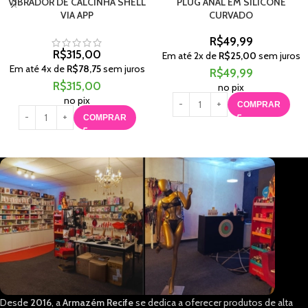
VIBRADOR DE CALCINHA SHELL
PLUG ANAL EM SILICONE
VIA APP
CURVADO
R$
49,99
R$
315,00
Em até
2
x de
R$
25,00
sem juros
Em até
4
x de
R$
78,75
sem juros
R$
49,99
R$
315,00
no pix
no pix
COMPRAR
COMPRAR
Desde
2016
, a
Armazém Recife
se dedica a oferecer produtos de alta