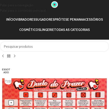
Pular para a navegação
Pular para o conteúdo principal
INÍCIO
VIBRADORES
SUGADORES
PRÓTESE PENIANA
ACESSÓRIOS
COSMÉTICOS
LINGERIE
TODAS AS CATEGORIAS
ESGOT
ADO