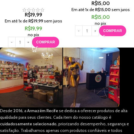
R$
15,00
Em até
1
x de
R$
15,00
sem juros
R$
19,99
R$
15,00
Em até
1
x de
R$
19,99
sem juros
no pix
R$
19,99
COMPRAR
no pix
COMPRAR
Desde
2016
, a
Armazém Recife
se dedica a oferecer produtos de alta
qualidade para seus clientes. Cada item do nosso catálogo é
cuidadosamente selecionado
, priorizando desempenho, segurança e
satisfação. Trabalhamos apenas com produtos confiáveis e todos