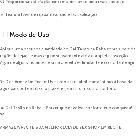
💞
Proporciona satisfação extrema
, deixando tudo mais gostoso
💧
Textura leve
, de rápida absorção e fácil aplicação
💆‍♀️
Modo de Uso:
Aplique uma pequena quantidade do
Gel Tesão na Raba
sobre a pele da
região desejada e
massageie suavemente
até a completa absorção.
Aguarde alguns instantes e sinta o efeito estimulante e confortante agir.
💫
Dica Armazém Recife:
Use junto a um
lubrificante íntimo à base de
água
para potencializar o prazer e garantir o máximo conforto.
🔥
Gel Tesão na Raba – Prazer que envolve, conforto que conquista!
💖
ARMAZÉM RECIFE SUA MELHOR LOJA DE SEX SHOP EM RECIFE