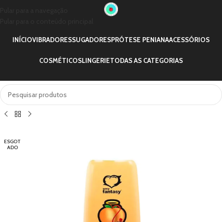
Pular para a navegação
Pular para o conteúdo principal
INÍCIO
VIBRADORES
SUGADORES
PRÓTESE PENIANA
ACESSÓRIOS
COSMÉTICOS
LINGERIE
TODAS AS CATEGORIAS
ESGOT
ADO