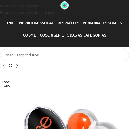
Pular para a navegação
Pular para o conteúdo principal
INÍCIO
VIBRADORES
SUGADORES
PRÓTESE PENIANA
ACESSÓRIOS
COSMÉTICOS
LINGERIE
TODAS AS CATEGORIAS
ESGOT
ADO