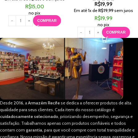
R$
19,99
R$
15,00
Em até
1
x de
R$
19,99
sem juros
no pix
R$
19,99
COMPRAR
no pix
COMPRAR
Desde
2016
, a
Armazém Recife
se dedica a oferecer produtos de alta
qualidade para seus clientes. Cada item do nosso catálogo é
cuidadosamente selecionado
, priorizando desempenho, segurança e
satisfação. Trabalhamos apenas com produtos confiáveis e todos
contam com
garantia
, para que você compre com total tranquilidade e
confiança. Nossa missão é garantir uma experiência segura, prazerosa e