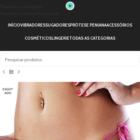
Pular para a navegação
Pular para o conteúdo principal
INÍCIO
VIBRADORES
SUGADORES
PRÓTESE PENIANA
ACESSÓRIOS
COSMÉTICOS
LINGERIE
TODAS AS CATEGORIAS
ESGOT
ADO