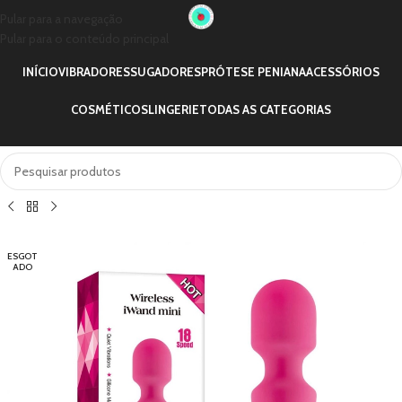
Pular para a navegação
Pular para o conteúdo principal
INÍCIO
VIBRADORES
SUGADORES
PRÓTESE PENIANA
ACESSÓRIOS
COSMÉTICOS
LINGERIE
TODAS AS CATEGORIAS
ESGOT
ADO