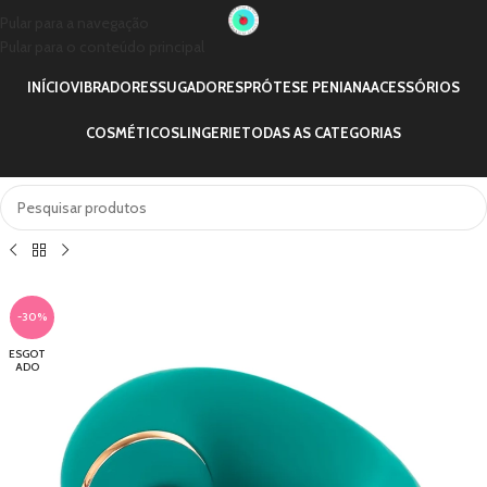
Pular para a navegação
Pular para o conteúdo principal
INÍCIO
VIBRADORES
SUGADORES
PRÓTESE PENIANA
ACESSÓRIOS
COSMÉTICOS
LINGERIE
TODAS AS CATEGORIAS
-30%
ESGOT
ADO