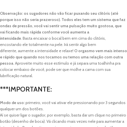
Observação:
os sugadores não vão ficar puxando seu clitóris (até
porque isso não seria prazeroso). Todos eles tem um sistema que faz
ondas de pressão, você vai sentir uma pulsação muito gostosa, que
vai ficando mais rápida conforme você aumenta a
intensidade
. Basta encaixar o bocal bem em cima do clitóris,
encostando ele totalmente na pele. Irá sentir algo bem
diferente, aumente a intensidade e relaxe!
O orgasmo vem mais intenso
e rápido que quando nos tocamos ou temos uma relação com outra
pessoa
. Aproveite muito esse estímulo e já separa uma toalhinha pra
colocar embaixo de você, pode ser que molhe a cama com sua
lubrificação natural.
***IMPORTANTE:
Modo de uso:
primeiro, você vai ativar ele pressionando por 3 segundos
qualquer um dos botões.
Aí se quiser ligar o sugador, por exemplo, basta dar um clique no primeiro
botão (desenho de boca). Vá clicando mais vezes nele para aumentar a