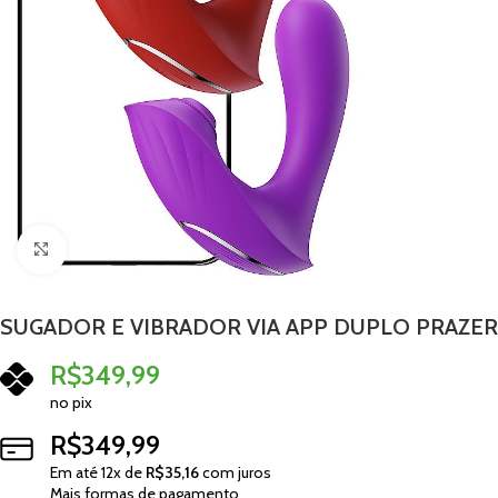
Clique para ampliar
SUGADOR E VIBRADOR VIA APP DUPLO PRAZER
R$
349,99
no pix
R$
349,99
Em até
12
x de
R$
35,16
com juros
Mais formas de pagamento