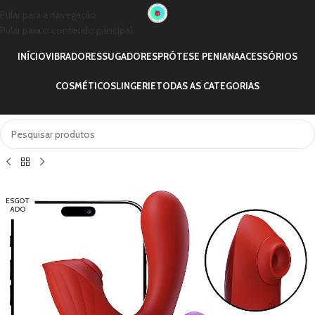
Pular para a navegação
Pular para o conteúdo principal
INÍCIO
VIBRADORES
SUGADORES
PRÓTESE PENIANA
ACESSÓRIOS
COSMÉTICOS
LINGERIE
TODAS AS CATEGORIAS
ESGOT
ADO