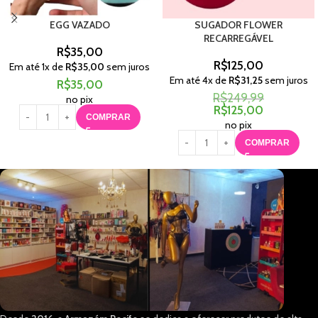
EGG VAZADO
SUGADOR FLOWER
RECARREGÁVEL
R$
35,00
R$
125,00
Em até
1
x de
R$
35,00
sem juros
Em até
4
x de
R$
31,25
sem juros
R$
35,00
R$
249,99
no pix
R$
125,00
COMPRAR
no pix
COMPRAR