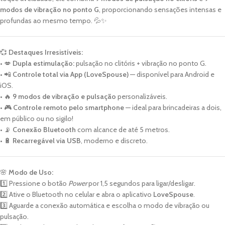
modos de vibração no ponto G
, proporcionando sensações intensas e
profundas ao mesmo tempo. 💦✨
💞
Destaques Irresistíveis:
• 💋
Dupla estimulação:
pulsação no clitóris + vibração no ponto G.
• 📲
Controle total via App (LoveSpouse)
— disponível para Android e
iOS.
• 🔥
9 modos de vibração e pulsação
personalizáveis.
• 🎮
Controle remoto pelo smartphone
— ideal para brincadeiras a dois,
em público ou no sigilo!
• 📡
Conexão Bluetooth
com alcance de até 5 metros.
• 🔋
Recarregável via USB
, moderno e discreto.
🌸
Modo de Uso:
1️⃣ Pressione o botão
Power
por 1,5 segundos para ligar/desligar.
2️⃣ Ative o Bluetooth no celular e abra o aplicativo
LoveSpouse
.
3️⃣ Aguarde a conexão automática e escolha o modo de vibração ou
pulsação.