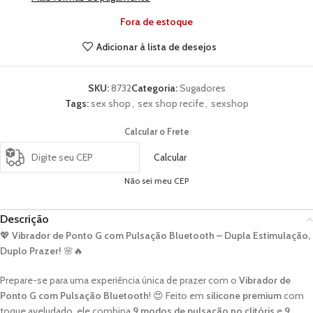
Fora de estoque
Adicionar à lista de desejos
SKU:
8732
Categoria:
Sugadores
Tags:
sex shop
,
sex shop recife
,
sexshop
Calcular o Frete
Calcular
Não sei meu CEP
Descrição
💖
Vibrador de Ponto G com Pulsação Bluetooth – Dupla Estimulação,
Duplo Prazer!
🌸🔥
Prepare-se para uma experiência única de prazer com o
Vibrador de
Ponto G com Pulsação Bluetooth
! 😍 Feito em
silicone premium
com
toque aveludado, ele combina
9 modos de pulsação no clitóris
e
9