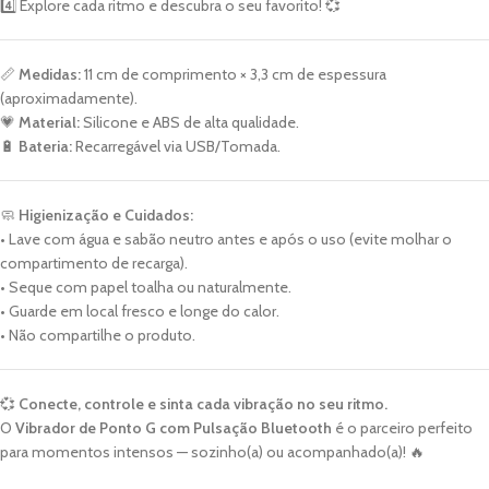
4️⃣ Explore cada ritmo e descubra o seu favorito! 💞
📏
Medidas:
11 cm de comprimento × 3,3 cm de espessura
(aproximadamente).
💗
Material:
Silicone e ABS de alta qualidade.
🔋
Bateria:
Recarregável via USB/Tomada.
🧼
Higienização e Cuidados:
• Lave com água e sabão neutro antes e após o uso (evite molhar o
compartimento de recarga).
• Seque com papel toalha ou naturalmente.
• Guarde em local fresco e longe do calor.
• Não compartilhe o produto.
💞
Conecte, controle e sinta cada vibração no seu ritmo.
O
Vibrador de Ponto G com Pulsação Bluetooth
é o parceiro perfeito
para momentos intensos — sozinho(a) ou acompanhado(a)! 🔥