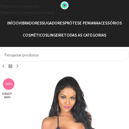
Pular para a navegação
Pular para o conteúdo principal
INÍCIO
VIBRADORES
SUGADORES
PRÓTESE PENIANA
ACESSÓRIOS
COSMÉTICOS
LINGERIE
TODAS AS CATEGORIAS
-50%
ESGOT
ADO