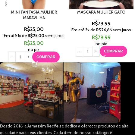
MINI FANTASIA MULHER
MÁSCARA MULHER GATO
MARAVILHA
R$
79,99
R$
25,00
Em até
3
x de
R$
26,66
sem juros
Em até
1
x de
R$
25,00
sem juros
R$
79,99
R$
25,00
no pix
no pix
COMPRAR
COMPRAR
Desde
2016
, a
Armazém Recife
se dedica a oferecer produtos de alta
qualidade para seus clientes. Cada item do nosso catálogo é