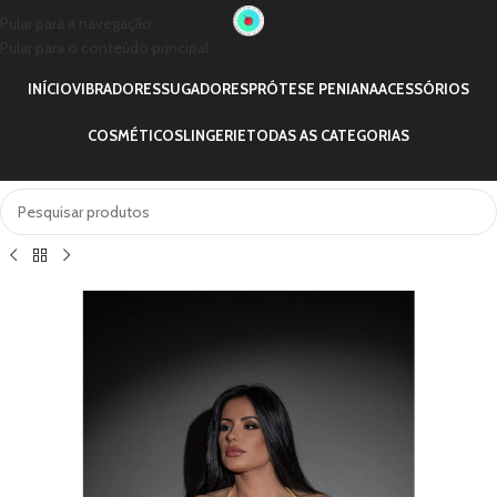
Pular para a navegação
Pular para o conteúdo principal
INÍCIO
VIBRADORES
SUGADORES
PRÓTESE PENIANA
ACESSÓRIOS
COSMÉTICOS
LINGERIE
TODAS AS CATEGORIAS