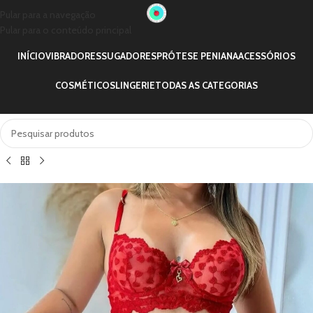
Pular para a navegação
Pular para o conteúdo principal
INÍCIO
VIBRADORES
SUGADORES
PRÓTESE PENIANA
ACESSÓRIOS
COSMÉTICOS
LINGERIE
TODAS AS CATEGORIAS