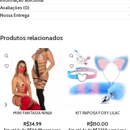
Informação adicional
Avaliações (0)
Nossa Entrega
Produtos relacionados
MINI FANTASIA NINJA
KIT RAPOSA FOXY LILAC
R$
34,99
R$
150,00
Em até
1
x de
R$
34,99
sem juros
Em até
4
x de
R$
37,50
sem juros