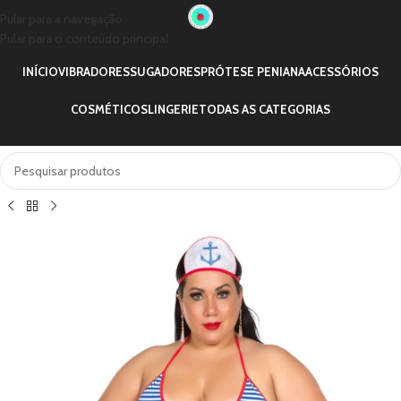
Pular para a navegação
Pular para o conteúdo principal
INÍCIO
VIBRADORES
SUGADORES
PRÓTESE PENIANA
ACESSÓRIOS
COSMÉTICOS
LINGERIE
TODAS AS CATEGORIAS