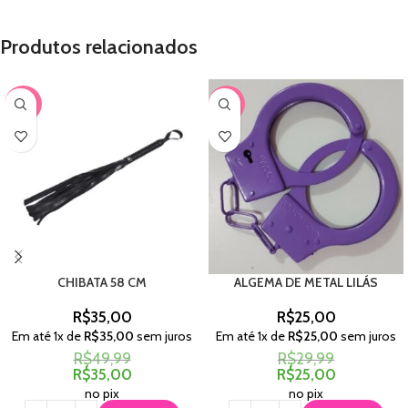
Produtos relacionados
-30%
-17%
CHIBATA 58 CM
ALGEMA DE METAL LILÁS
R$
35,00
R$
25,00
Em até
1
x de
R$
35,00
sem juros
Em até
1
x de
R$
25,00
sem juros
R$
49,99
R$
29,99
R$
35,00
R$
25,00
no pix
no pix