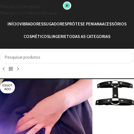
Pular para a navegação
Pular para o conteúdo principal
INÍCIO
VIBRADORES
SUGADORES
PRÓTESE PENIANA
ACESSÓRIOS
COSMÉTICOS
LINGERIE
TODAS AS CATEGORIAS
ESGOT
ADO