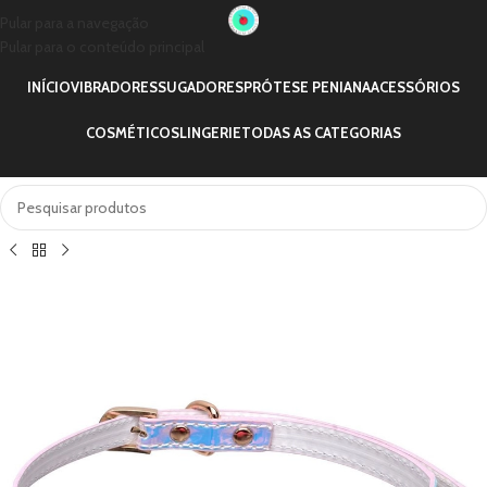
Pular para a navegação
Pular para o conteúdo principal
INÍCIO
VIBRADORES
SUGADORES
PRÓTESE PENIANA
ACESSÓRIOS
COSMÉTICOS
LINGERIE
TODAS AS CATEGORIAS