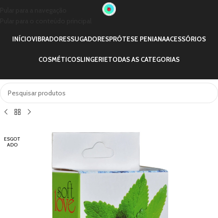
Pular para a navegação
Pular para o conteúdo principal
INÍCIO
VIBRADORES
SUGADORES
PRÓTESE PENIANA
ACESSÓRIOS
COSMÉTICOS
LINGERIE
TODAS AS CATEGORIAS
ESGOT
ADO