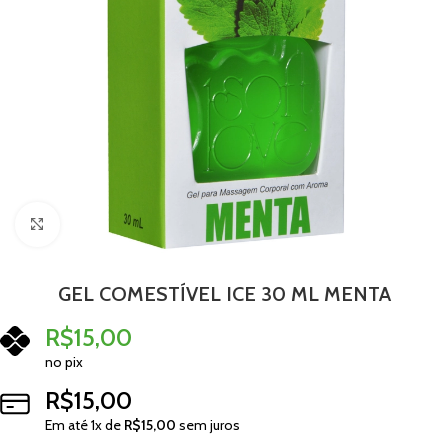
Clique para ampliar
GEL COMESTÍVEL ICE 30 ML MENTA
R$
15,00
no pix
R$
15,00
Em até
1
x de
R$
15,00
sem juros