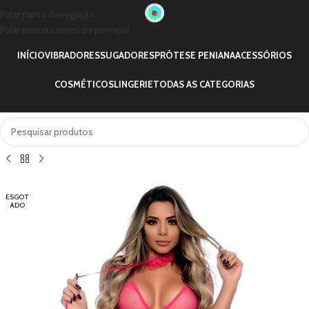
Pular para a navegação
Pular para o conteúdo principal
INÍCIO
VIBRADORES
SUGADORES
PRÓTESE PENIANA
ACESSÓRIOS
COSMÉTICOS
LINGERIE
TODAS AS CATEGORIAS
ESGOT
ADO