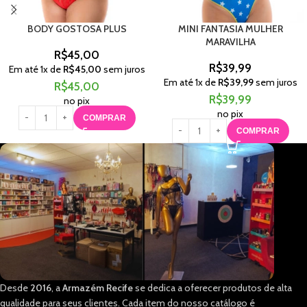
BODY GOSTOSA PLUS
MINI FANTASIA MULHER
MARAVILHA
R$
45,00
R$
39,99
Em até
1
x de
R$
45,00
sem juros
Em até
1
x de
R$
39,99
sem juros
R$
45,00
R$
39,99
no pix
no pix
COMPRAR
COMPRAR
Desde
2016
, a
Armazém Recife
se dedica a oferecer produtos de alta
qualidade para seus clientes. Cada item do nosso catálogo é