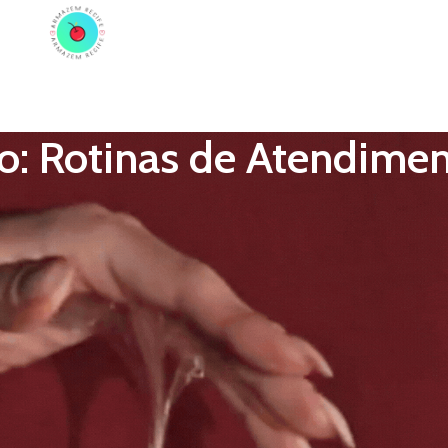
ADORES
PRÓTESE PENIANA
ACESSÓRIOS
COSMÉTICOS
LINGERIE
TODAS A
o: Rotinas de Atendime
ixo.