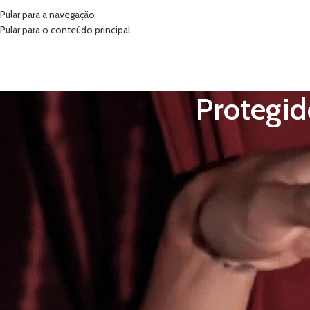
Pular para a navegação
Pular para o conteúdo principal
INÍCIO
VIBRADORES
SUG
Protegid
Este conteúdo está protegido por senha. Para vê-lo, digite sua senha aba
Senha: