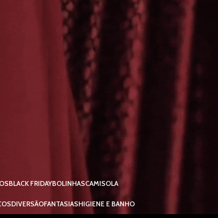
IOS
BLACK FRIDAY
BOLINHAS
CAMISOLA
COS
DIVERSÃO
FANTASIAS
HIGIENE E BANHO