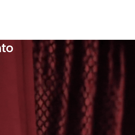
0
LOGIN / REGISTRO
/
R$
0,00
S CATEGORIAS
nto
RECENT COMMENTS
gsutvoww
em
10 Erros que Podem
Estragar o Dia dos Namorados e Como
Evitá-los
Kauã
em
🌟 Melhores Produtos Eróticos
do Momento: O que Está em Alta no Sex
Shop Recife
Marcelia
em
Vendas Eróticas: Como Usar
para Criar Expectativa e Sensualidade