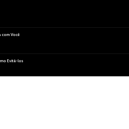
a com Você
mo Evitá-los
Você Ama
 em Alta no Sex Shop Recife