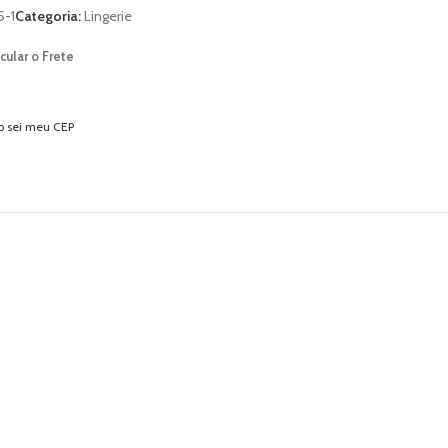
5-1
Categoria:
Lingerie
cular o Frete
o sei meu CEP