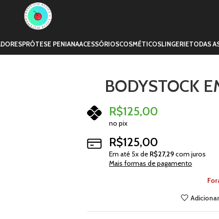
ADORES
PRÓTESE PENIANA
ACESSÓRIOS
COSMÉTICOS
LINGERIE
TODAS A
BODYSTOCK EM
R$
125,00
no pix
R$
125,00
Em até
5
x de
R$
27,29
com juros
Mais formas de pagamento
For
Adicionar