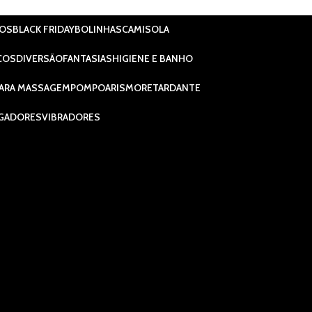
IOS
BLACK FRIDAY
BOLINHAS
CAMISOLA
COS
DIVERSÃO
FANTASIAS
HIGIENE E BANHO
ARA MASSAGEM
POMPOARISMO
RETARDANTE
GADORES
VIBRADORES