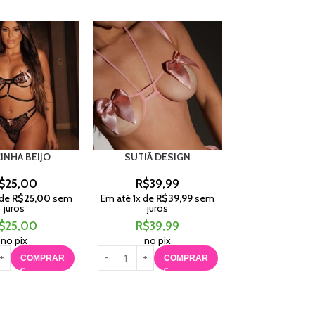
-25%
INHA BEIJO
SUTIÃ DESIGN
SUTIA OL
$
25,00
R$
39,99
R$
29,
 de
R$
25,00
sem
Em até
1
x de
R$
39,99
sem
Em até
1
x de
R$
juros
juros
juros
$
25,00
R$
39,99
R$
39,
R$
29,
no pix
no pix
no pix
COMPRAR
COMPRAR
C