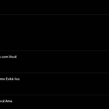
a com Você
mo Evitá-los
Você Ama