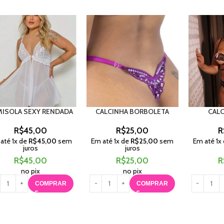
MISOLA SEXY RENDADA
CALCINHA BORBOLETA
CALC
R$
45,00
R$
25,00
R
 até
1
x de
R$
45,00
sem
Em até
1
x de
R$
25,00
sem
Em até
1
x
juros
juros
R$
45,00
R$
25,00
R
no pix
no pix
COMPRAR
COMPRAR