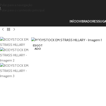
Pular para a navegação
Pular para o conteúdo principal
INÍCIO
VIBRADORES
SUG
ESGOT
ADO