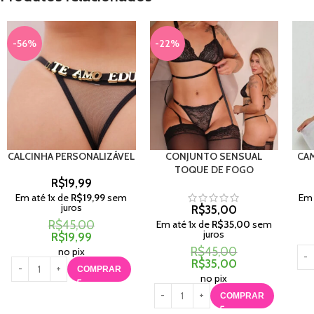
-56%
-22%
CALCINHA PERSONALIZÁVEL
CONJUNTO SENSUAL
CA
TOQUE DE FOGO
R$
19,99
Em até
1
x de
R$
19,99
sem
Em
juros
R$
35,00
R$
45,00
Em até
1
x de
R$
35,00
sem
juros
R$
19,99
R$
45,00
no pix
R$
35,00
COMPRAR
no pix
COMPRAR