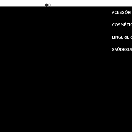
ACESSÓR
COSMÉTI
LINGERIE
P
SAÚDE
SU