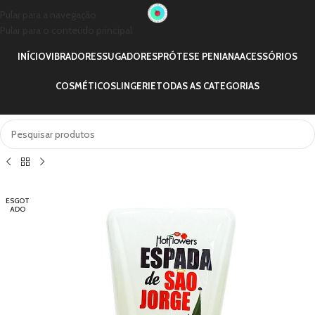
Pular para a navegação
Pular para o conteúdo principal
INÍCIO
VIBRADORES
SUGADORES
PRÓTESE PENIANA
ACESSÓRIOS
COSMÉTICOS
LINGERIE
TODAS AS CATEGORIAS
ESGOT
ADO