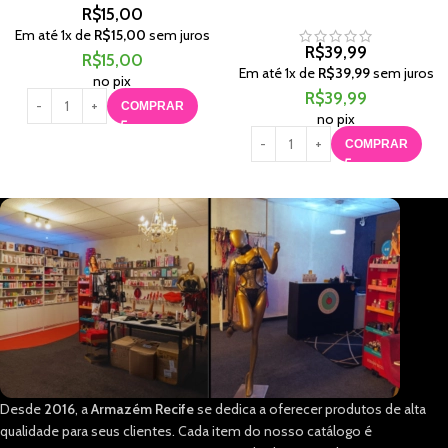
R$
15,00
Em até
1
x de
R$
15,00
sem juros
R$
39,99
R$
15,00
Em até
1
x de
R$
39,99
sem juros
no pix
R$
39,99
COMPRAR
no pix
COMPRAR
Desde
2016
, a
Armazém Recife
se dedica a oferecer produtos de alta
qualidade para seus clientes. Cada item do nosso catálogo é