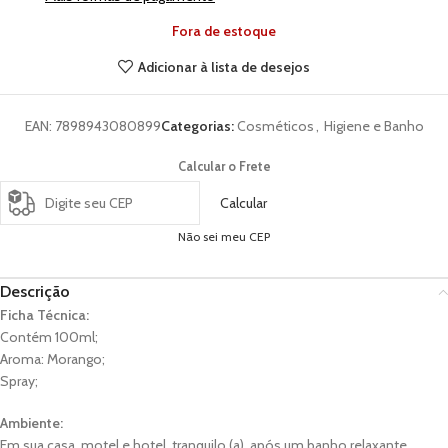
Fora de estoque
Adicionar à lista de desejos
EAN:
7898943080899
Categorias:
Cosméticos
,
Higiene e Banho
Calcular o Frete
Calcular
Não sei meu CEP
Descrição
Ficha Técnica:
Contém 100ml;
Aroma: Morango;
Spray;
Ambiente:
Em sua casa, motel e hotel, tranquilo (a), após um banho relaxante.