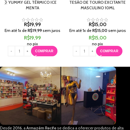
YUMMY GEL TÉRMICO ICE
TESÃO DE TOURO EXCITANTE
MENTA
MASCULINO 10ML
R$
19,99
R$
15,00
Em até
1
x de
R$
19,99
sem juros
Em até
1
x de
R$
15,00
sem juros
R$
19,99
R$
15,00
no pix
no pix
COMPRAR
COMPRAR
Desde
2016
, a
Armazém Recife
se dedica a oferecer produtos de alta