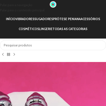
Pular para a navegação
Pular para o conteúdo principal
INÍCIO
VIBRADORES
SUGADORES
PRÓTESE PENIANA
ACESSÓRIOS
COSMÉTICOS
LINGERIE
TODAS AS CATEGORIAS