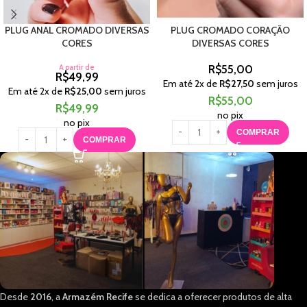
PLUG ANAL CROMADO DIVERSAS
PLUG CROMADO CORAÇÃO
CORES
DIVERSAS CORES
A partir de
R$
55,00
R$
49,99
Em até
2
x de
R$
27,50
sem juros
Em até
2
x de
R$
25,00
sem juros
R$
55,00
R$
49,99
no pix
no pix
COMPRAR
COMPRAR
Desde
2016
, a
Armazém Recife
se dedica a oferecer produtos de alta