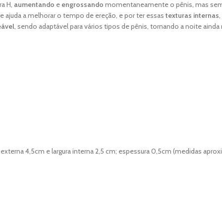
ra H,
aumentando
e
engrossando
momentaneamente o pênis, mas sem 
e ajuda a melhorar o tempo de ereção, e por ter essas
texturas internas
ável
, sendo adaptável para vários tipos de pênis, tornando a noite aind
 externa 4,5cm e largura interna 2,5 cm; espessura 0,5cm (medidas apro