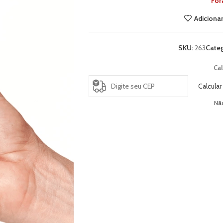
For
Adicionar
SKU:
263
Categ
Cal
Calcular
Nã