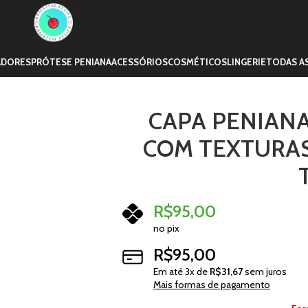
ADORES
PRÓTESE PENIANA
ACESSÓRIOS
COSMÉTICOS
LINGERIE
TODAS A
CAPA PENIANA
COM TEXTURAS
R$
95,00
no pix
R$
95,00
Em até
3
x de
R$
31,67
sem juros
Mais formas de pagamento