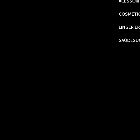
ACESSÓR
COSMÉTI
LINGERIE
P
SAÚDE
SU