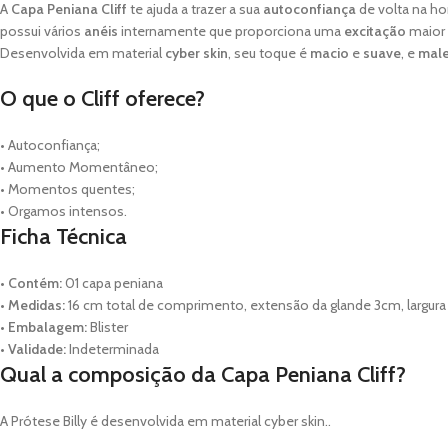
A
Capa Peniana Cliff
te ajuda a trazer a sua
autoconfiança
de volta na ho
possui vários
anéis
internamente que proporciona uma
excitação
maior 
Desenvolvida em material
cyber skin
, seu toque é
macio
e
suave
, e
male
O que o Cliff oferece?
• Autoconfiança;
• Aumento Momentâneo;
• Momentos quentes;
• Orgamos intensos.
Ficha Técnica
•
Contém:
01 capa peniana
•
Medidas:
16 cm total de comprimento, extensão da glande 3cm, largura
•
Embalagem:
Blister
•
Validade:
Indeterminada
Qual a composição da Capa Peniana Cliff?
A Prótese Billy é desenvolvida em material cyber skin..