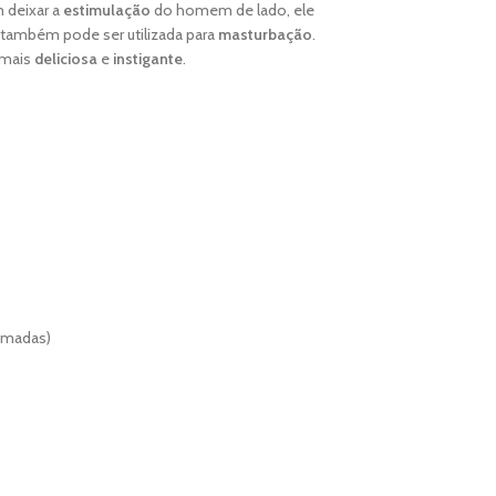
deixar a
estimulação
do homem de lado, ele
, também pode ser utilizada para
masturbação
.
a mais
deliciosa
e
instigante
.
ximadas)