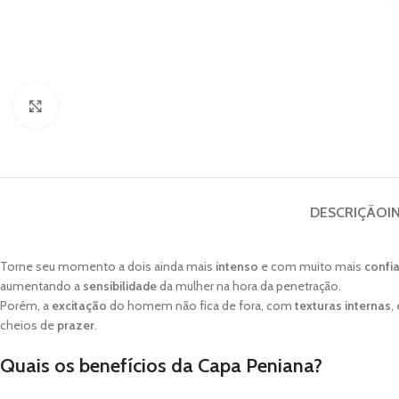
Clique para ampliar
DESCRIÇÃO
I
Torne seu momento a dois ainda mais
intenso
e com muito mais
confi
aumentando a
sensibilidade
da mulher na hora da penetração.
Porém, a
excitação
do homem não fica de fora, com
texturas internas
,
cheios de
prazer
.
Quais os benefícios da Capa Peniana?