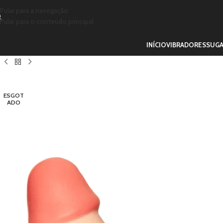
Pular para a navegação
Pular para o conteúdo principal
INÍCIO
VIBRADORES
SUG
ESGOT
ADO