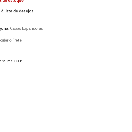
a de estoque
 à lista de desejos
oria:
Capas Expansoras
cular o Frete
o sei meu CEP