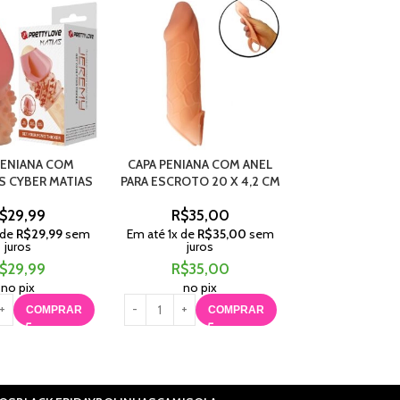
PENIANA COM
CAPA PENIANA COM ANEL
CAPA PENIANA 
S CYBER MATIAS
PARA ESCROTO 20 X 4,2 CM
CINTA 17,5 X 4
$
29,99
R$
35,00
R$
145,
 de
R$
29,99
sem
Em até
1
x de
R$
35,00
sem
Em até
4
x de
R$
juros
juros
juros
$
29,99
R$
35,00
R$
145,
no pix
no pix
no pix
COMPRAR
COMPRAR
C