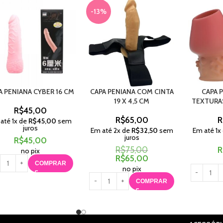
-13%
A PENIANA CYBER 16 CM
CAPA PENIANA COM CINTA
CAPA 
19 X 4,5 CM
TEXTURA
R$
45,00
R$
65,00
R
 até
1
x de
R$
45,00
sem
juros
Em até
2
x de
R$
32,50
sem
Em até
1
x
juros
R$
45,00
R$
75,00
R
no pix
R$
65,00
COMPRAR
no pix
COMPRAR