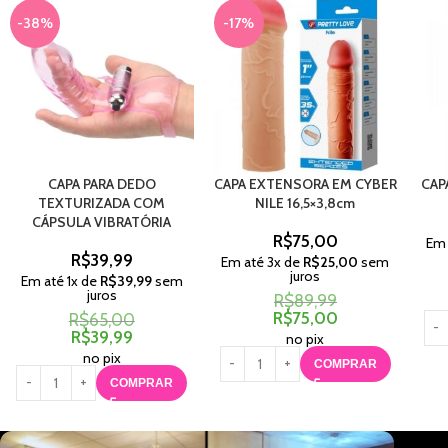
-38%
-17%
CAPA PARA DEDO
CAPA EXTENSORA EM CYBER
CAP
TEXTURIZADA COM
NILE 16,5×3,8cm
CÁPSULA VIBRATÓRIA
R$
75,00
Em
R$
39,99
Em até
3
x de
R$
25,00
sem
juros
Em até
1
x de
R$
39,99
sem
juros
R$
89,99
R$
75,00
R$
65,00
R$
39,99
no pix
no pix
COMPRAR
COMPRAR