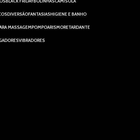
IOS
BLACK FRIDAY
BOLINHAS
CAMISOLA
COS
DIVERSÃO
FANTASIAS
HIGIENE E BANHO
ARA MASSAGEM
POMPOARISMO
RETARDANTE
GADORES
VIBRADORES