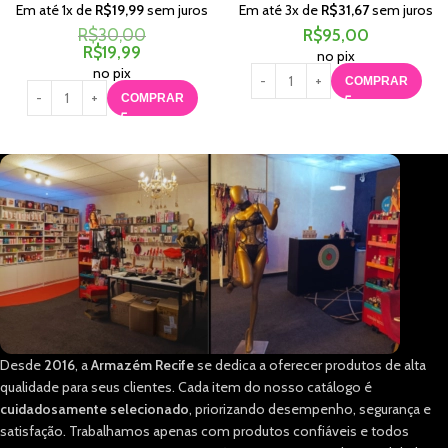
Em até
1
x de
R$
19,99
sem juros
Em até
3
x de
R$
31,67
sem juros
R$
30,00
R$
95,00
R$
19,99
no pix
no pix
COMPRAR
COMPRAR
Desde
2016
, a
Armazém Recife
se dedica a oferecer produtos de alta
qualidade para seus clientes. Cada item do nosso catálogo é
cuidadosamente selecionado
, priorizando desempenho, segurança e
satisfação. Trabalhamos apenas com produtos confiáveis e todos