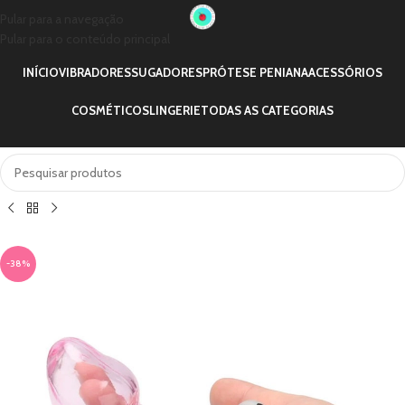
Pular para a navegação
Pular para o conteúdo principal
INÍCIO
VIBRADORES
SUGADORES
PRÓTESE PENIANA
ACESSÓRIOS
COSMÉTICOS
LINGERIE
TODAS AS CATEGORIAS
-38%