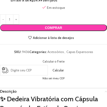
Em até
1
x de
R$
39,99
sem juros
Em estoque
COMPRAR
Adicionar à lista de desejos
SKU:
9436
Categorias:
Acessórios
,
Capas Expansoras
Calcular o Frete
Calcular
Não sei meu CEP
Descrição
✨ Dedeira Vibratória com Cápsula