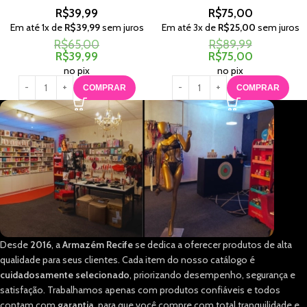
R$
39,99
R$
75,00
Em até
1
x de
R$
39,99
sem juros
Em até
3
x de
R$
25,00
sem juros
R$
65,00
R$
89,99
R$
39,99
R$
75,00
no pix
no pix
COMPRAR
COMPRAR
Desde
2016
, a
Armazém Recife
se dedica a oferecer produtos de alta
qualidade para seus clientes. Cada item do nosso catálogo é
cuidadosamente selecionado
, priorizando desempenho, segurança e
satisfação. Trabalhamos apenas com produtos confiáveis e todos
contam com
garantia
, para que você compre com total tranquilidade e