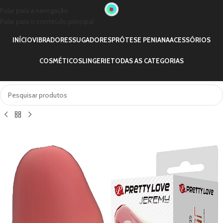
Pular para a navegação
Pular para o conteúdo principal
INÍCIO
VIBRADORES
SUGADORES
PRÓTESE PENIANA
ACESSÓRIOS
COSMÉTICOS
LINGERIE
TODAS AS CATEGORIAS