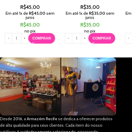
R$
45,00
R$
35,00
Em até
1
x de
R$
45,00
sem
Em até
1
x de
R$
35,00
sem
Em
juros
juros
R$
45,00
R$
35,00
no pix
no pix
COMPRAR
COMPRAR
Desde
2016
, a
Armazém Recife
se dedica a oferecer produtos
de alta qualidade para seus clientes. Cada item do nosso
catálogo é
cuidadosamente selecionado
, priorizando