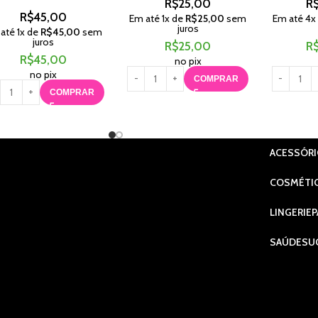
R$
25,00
R
R$
45,00
Em até
1
x de
R$
25,00
sem
Em até
4
x
juros
 até
1
x de
R$
45,00
sem
juros
R$
25,00
R
R$
45,00
no pix
no pix
COMPRAR
COMPRAR
ACESSÓR
COSMÉTI
LINGERIE
P
SAÚDE
SU