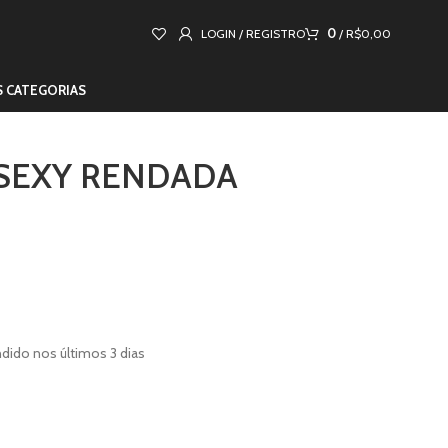
0
LOGIN / REGISTRO
/
R$
0,00
S CATEGORIAS
SEXY RENDADA
ndido nos últimos 3 dias