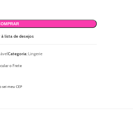
COMPRAR
 à lista de desejos
cável
Categoria:
Lingerie
cular o Frete
o sei meu CEP