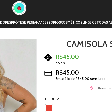
ADORES
PRÓTESE PENIANA
ACESSÓRIOS
COSMÉTICOS
LINGERIE
TODAS A
CAMISOLA 
R$
45,00
no pix
R$
45,00
Em até
1
x de
R$
45,00
sem juros
5
Itens ve
CORES