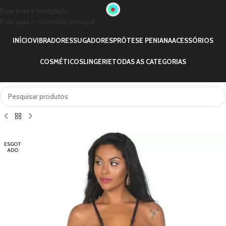
Pular para a navegação
Pular para o conteúdo principal
INÍCIO
VIBRADORES
SUGADORES
PRÓTESE PENIANA
ACESSÓRIOS
COSMÉTICOS
LINGERIE
TODAS AS CATEGORIAS
ESGOT
ADO