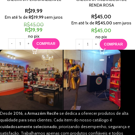
RENDA ROSA
R$
19,99
R$
45,00
Em até
1
x de
R$
19,99
sem juros
Em até
1
x de
R$
45,00
sem juros
R$
45,00
R$
19,99
R$
45,00
no pix
no pix
COMPRAR
COMPRAR
Desde
2016
, a
Armazém Recife
se dedica a oferecer produtos de alta
qualidade para seus clientes. Cada item do nosso catálogo é
cuidadosamente selecionado
, priorizando desempenho, segurança e
satisfação. Trabalhamos apenas com produtos confiáveis e todos